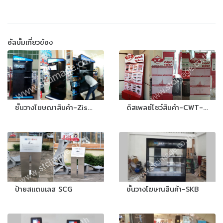
อัลบั้มเกี่ยวข้อง
ชั้นวางโฆษณาสินค้า-Zisano
ดิสเพลย์โชว์สินค้า-CWT-Lot5
ป้ายสแตนเลส SCG
ชั้นวางโฆษณสินค้า-SKB