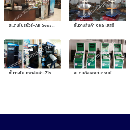
สแตนโบรชัวร์-All Season
ชั้นวางสินค้า ออล เฮสธี
ชั้นวางโฆษณาสินค้า-Zisano
สแตนดิสเพลย์-จระเข้